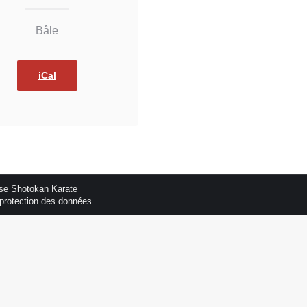
Bâle
iCal
se Shotokan Karate
protection des données