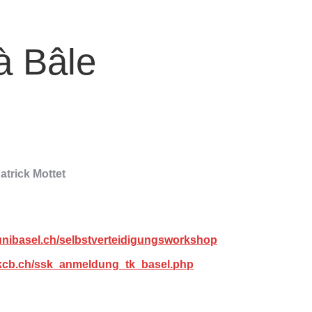
à Bâle
atrick Mottet
unibasel.ch/selbstverteidigungsworkshop
.kcb.ch/ssk_anmeldung_tk_basel.php