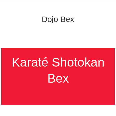
Dojo Bex
Karaté Shotokan
Bex