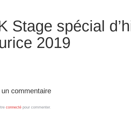
 Stage spécial d’hi
urice 2019
r un commentaire
être
connecté
pour commenter.