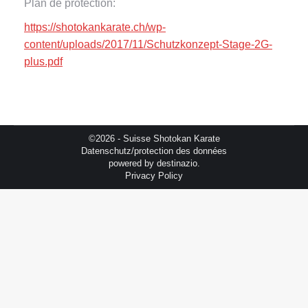
Plan de protection:
https://shotokankarate.ch/wp-
content/uploads/2017/11/Schutzkonzept-Stage-2G-
plus.pdf
©2026 - Suisse Shotokan Karate
Datenschutz/protection des données
powered by
destinazio.
Privacy Policy