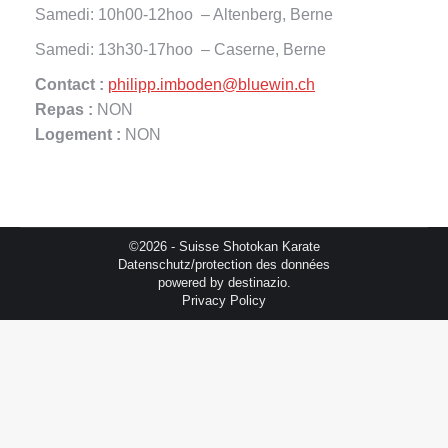
Samedi: 10h00-12hoo – Altenberg, Berne
Samedi: 13h30-17hoo – Caserne, Berne
Contact :
philipp.imboden@bluewin.ch
Repas :
NON
Logement :
NON
©2026 - Suisse Shotokan Karate
Datenschutz/protection des données
powered by
destinazio.
Privacy Policy