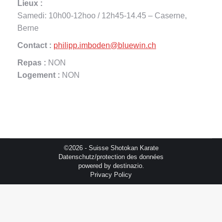
Lieux :
Samedi: 10h00-12hoo / 12h45-14.45 – Caserne,
Berne
Contact :
philipp.imboden@bluewin.ch
Repas :
NON
Logement :
NON
©2026 - Suisse Shotokan Karate
Datenschutz/protection des données
powered by
destinazio.
Privacy Policy