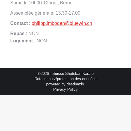
Samedi: 10h00-12hoo , Berne
Assemblée générale: 13.30-17.00
Contact :
philipp.imboden@bluewin.ch
Repas :
NON
Logement :
NON
©2026 - Suisse Shotokan Karate
Datenschutz/protection des données
powered by
destinazio.
Privacy Policy