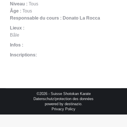
Niveau :
Tous
Âge :
Tous
Responsable du cours : Donato La Rocca
Lieux :
Bâle
Infos :
Inscriptions:
©2026 - Suisse Shotokan Karate
Datenschutz/protection des données
powered by
destinazio.
Privacy Policy