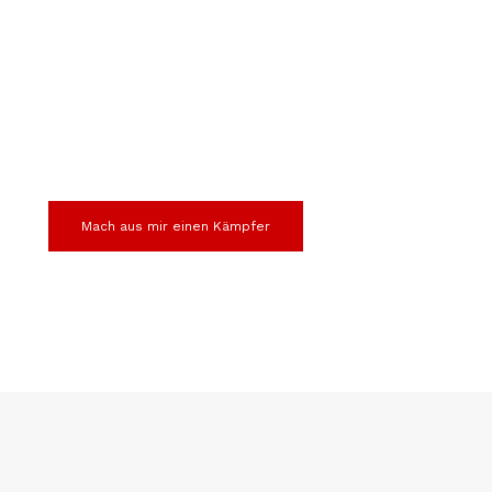
MEHR ALS EIN SPORT
ENTWICKLE DEINE
MENTALE STÄRKE
Mach aus mir einen Kämpfer