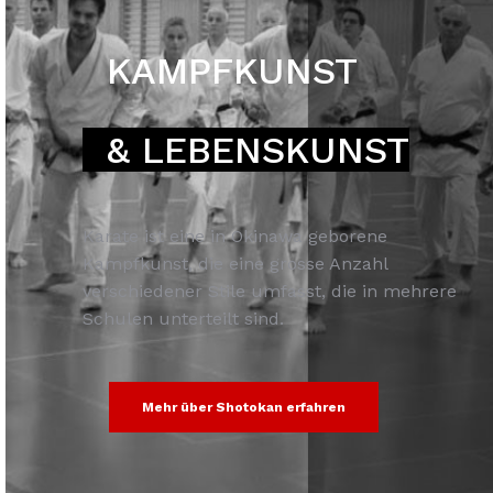
KAMPFKUNST
& LEBENSKUNST
Karate ist eine in Okinawa geborene
Kampfkunst, die eine grosse Anzahl
verschiedener Stile umfasst, die in mehrere
Schulen unterteilt sind.
Mehr über Shotokan erfahren