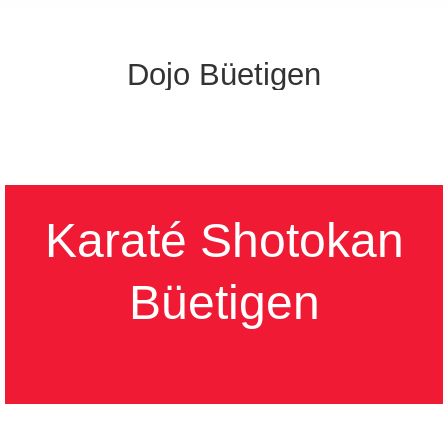
Dojo Büetigen
Karaté Shotokan
Büetigen