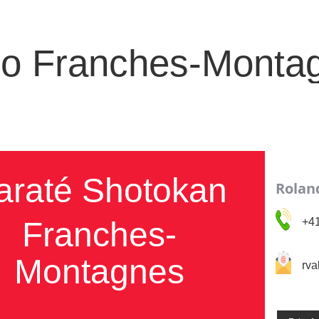
jo Franches-Monta
araté Shotokan
Roland
Franches-
+41
Montagnes
rva