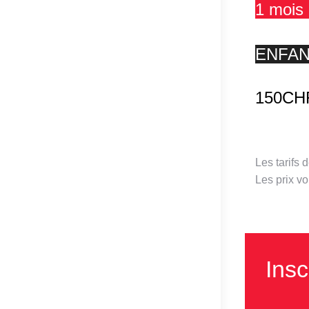
1 mois 
ENFA
150CHF
Les tarifs
Les prix v
Insc