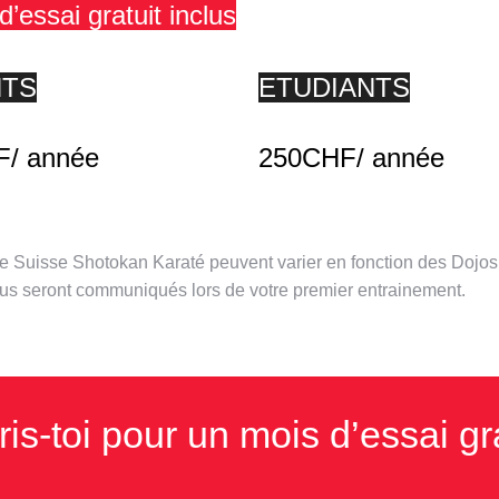
d’essai gratuit inclus
NTS
ETUDIANTS
/ année
250CHF/ année
 de Suisse Shotokan Karaté peuvent varier en fonction des Dojos
ous seront communiqués lors de votre premier entrainement.
ris-toi pour un mois d’essai gra