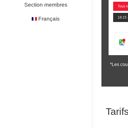
Section membres
Tous n
18:15 
Français
*Les cou
Tarif