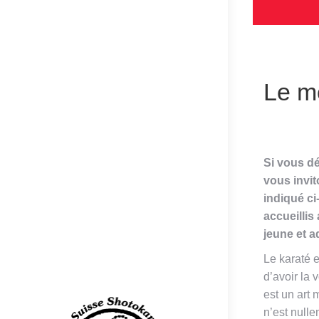
Le m
Si vous dé
vous invit
indiqué c
accueillis
jeune et a
Le karaté e
d’avoir la 
est un art 
n’est null