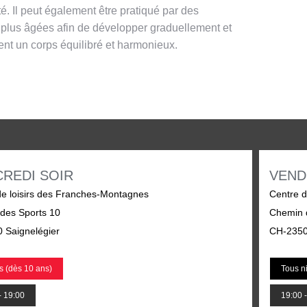
. Il peut également être pratiqué par des
plus âgées afin de développer graduellement et
ent un corps équilibré et harmonieux.
REDI SOIR
VEND
de loisirs des Franches-Montagnes
Centre d
des Sports 10
Chemin 
 Saignelégier
CH-2350
s (dès 10 ans)
Tous n
- 19:00
19:00 