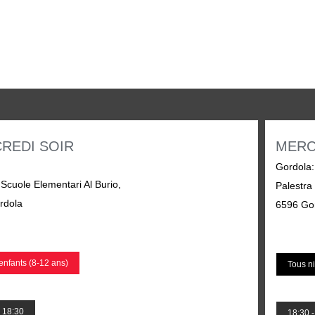
REDI SOIR
MERC
:
Gordola
:
 Scuole Elementari Al Burio,
Palestra
rdola
6596 Go
enfants (8-12 ans)
Tous n
- 18:30
18:30 -