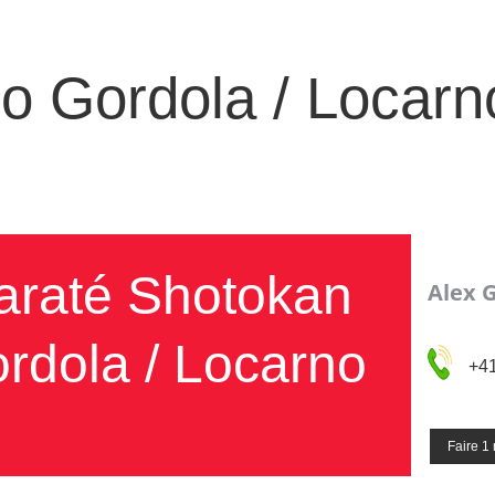
o Gordola / Locarn
araté Shotokan
Alex G
rdola / Locarno
+4
Faire 1 