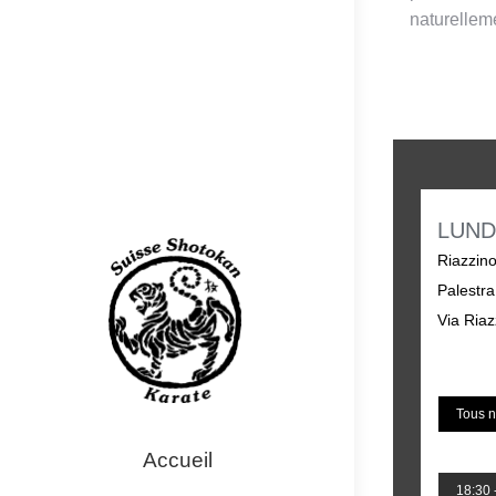
naturellem
LUND
Riazzin
Palestra
Via Riaz
Tous n
Accueil
18:30 