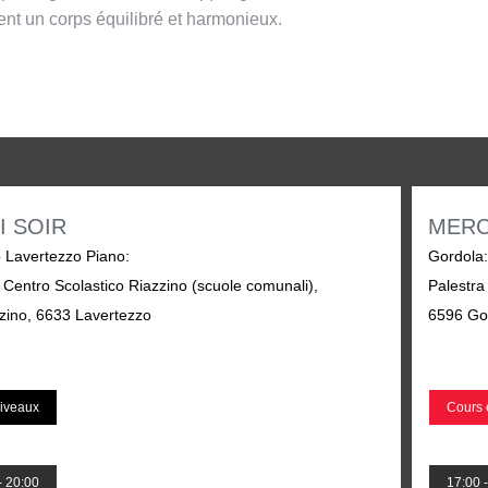
ent un corps équilibré et harmonieux.
I SOIR
MERC
o Lavertezzo Piano
:
Gordola
 Centro Scolastico Riazzino (scuole comunali),
Palestra
zino, 6633 Lavertezzo
6596 Go
iveaux
Cours 
- 20:00
17:00 