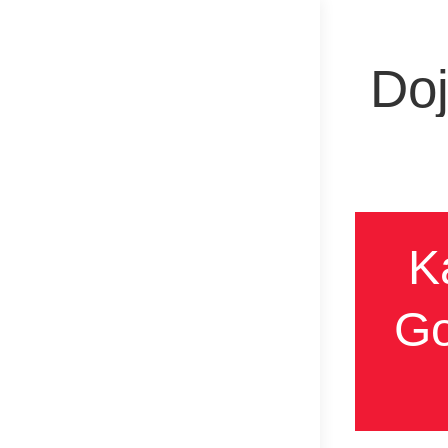
Doj
K
Go