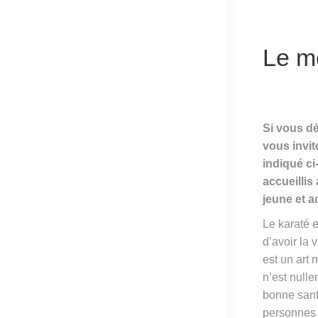
Le m
Si vous dé
vous invit
indiqué c
accueillis
jeune et a
Le karaté e
d’avoir la 
est un art 
n’est null
bonne santé
personnes 