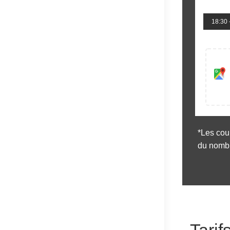
18:30 
*Les cou
du nombr