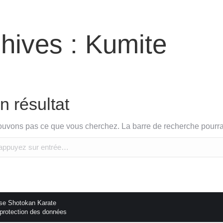
hives :
Kumite
 résultat
ouvons pas ce que vous cherchez. La barre de recherche pourrait
se Shotokan Karate
protection des données