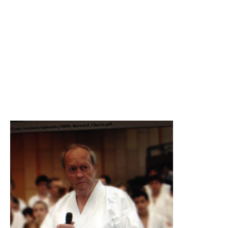
Allievo di Mr. Funakoshi, Mr. Ohshima portò il karate dal
Giappone all’ America e poi in molti altri Paesi
Bernard Cherix
Allievo di Mr. Ohshima, fondò il primo dojo in Svizzera nel 1957