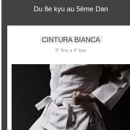
Du 8e kyu au 5ème Dan
CINTURA BIANCA
8° fino a 4° kyu