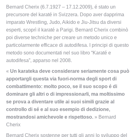
Bernard Cherix (6.7.1927 – 17.12.2009), é stato un
precursore del karaté in Svizzera. Dopo aver dapprima
imparato Wrestling, Judo, Aikido e Jiu-Jitsu da diversi
esperti, scoprì il karaté a Parigi. Bernard Cherix combinò
poi diverse techniche per creare un metodo unico e
particolarmente efficace di autodifesa. I principi di questo
metodo sono documentati nel suo libro “Karaté e
autodifesa”, apparso nel 2008.
«
Un karateka deve considerare seriamente cosa può
apportargli questa via fuori-norma degli sport di
combattimento: molto poco, se il suo scopo é di
dominare gli altri o di impressionarli, ma moltissimo
se prova a diventare utile ai suoi simili grazie al
controllo di sé e al suo esempio di dedizione,
mostrandosi amichevole e rispettoso.
» Bernard
Cherix
Bernard Cherix sostenne per tutti gli anni lo sviluppo del