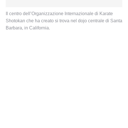
Il centro dell’Organizzazione Internazionale di Karate
Shotokan che ha creato si trova nel dojo centrale di Santa
Barbara, in California.
Gichin Funakoshi
Nel 1922 portò il karate dall’isola di Okinawa al Giappone
Tsutomu Ohshima